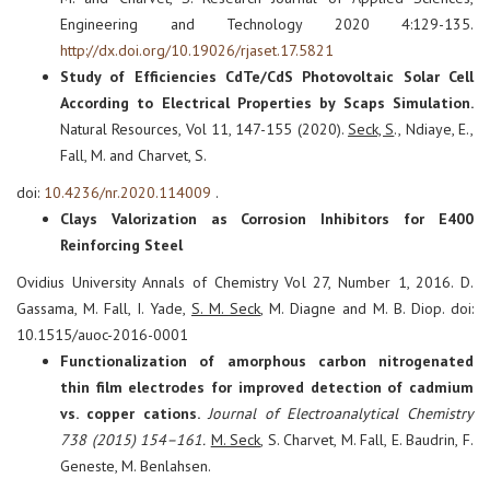
Engineering and Technology 2020 4:129-135.
http://dx.doi.org/10.19026/rjaset.17.5821
Study of Efficiencies CdTe/CdS Photovoltaic Solar Cell
According to Electrical Properties by Scaps Simulation.
Natural Resources, Vol 11, 147-155 (2020).
Seck, S
., Ndiaye, E.,
Fall, M. and Charvet, S.
doi:
10.4236/nr.2020.114009
.
Clays Valorization as Corrosion Inhibitors for E400
Reinforcing Steel
Ovidius University Annals of Chemistry Vol 27, Number 1, 2016. D.
Gassama, M. Fall, I. Yade,
S. M. Seck
, M. Diagne and M. B. Diop. doi:
10.1515/auoc-2016-0001
Functionalization of amorphous carbon nitrogenated
thin film electrodes for improved detection of cadmium
vs. copper cations.
Journal of Electroanalytical Chemistry
738 (2015) 154–161.
M. Seck
, S. Charvet, M. Fall, E. Baudrin, F.
Geneste, M. Benlahsen.