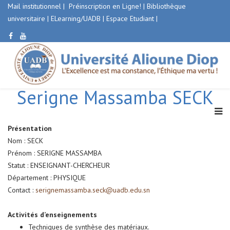
Mail institutionnel
|
Préinscription en Ligne!
|
Bibliothèque
universitaire
|
ELearning/UADB |
Espace Etudiant
|
Serigne Massamba SECK
Présentation
Nom : SECK
Prénom : SERIGNE MASSAMBA
Statut : ENSEIGNANT-CHERCHEUR
Département : PHYSIQUE
Contact :
serignemassamba.seck@uadb.edu.sn
Activités d’enseignements
Techniques de synthèse des matériaux.