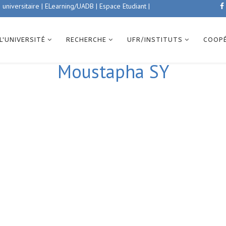
 universitaire
|
ELearning/UADB |
Espace Etudiant
|
L'UNIVERSITÉ
RECHERCHE
UFR/INSTITUTS
COOP
Moustapha SY