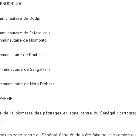
du PNUD/PUDC
mmunautaire de Dodji.
ommunautaire de Fafacourou
ommunautaire de Niombato
ommunautaire de Boulel
Communautaire de Sangalkam
ommunautaire de Noto Diobass
 PAPEJF
té de la biomasse des pâturages en zone centre du Sénégal : cartograph
.
ges en zone centre du Sénégal. Cette étude a été faite pour le compte du