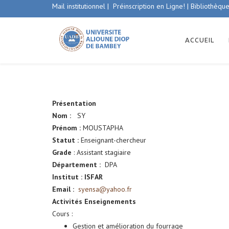
Mail institutionnel
|
Préinscription en Ligne!
|
Bibliothèque
ACCUEIL
Présentation
Nom :
SY
Prénom :
MOUSTAPHA
Statut :
Enseignant-chercheur
Grade
: Assistant stagiaire
Département :
DPA
Institut : ISFAR
Email :
syensa@yahoo.fr
Activités Enseignements
Cours :
Gestion et amélioration du fourrage