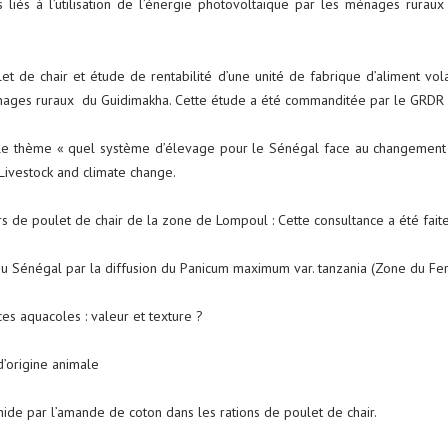
liés à l’utilisation de l’énergie photovoltaïque par les ménages rurau
et de chair et étude de rentabilité d’une unité de fabrique d’aliment vola
énages ruraux du Guidimakha. Cette étude a été commanditée par le GRDR d
le thème « quel système d’élevage pour le Sénégal face au changement c
ivestock and climate change.
 de poulet de chair de la zone de Lompoul : Cette consultance a été fait
re au Sénégal par la diffusion du Panicum maximum var. tanzania (Zone du Fer
es aquacoles : valeur et texture ?
d’origine animale
chide par l’amande de coton dans les rations de poulet de chair.