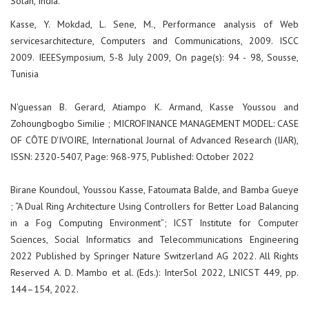
Solan, India.
Kasse, Y. Mokdad, L. Sene, M., Performance analysis of Web
servicesarchitecture, Computers and Communications, 2009. ISCC
2009. IEEESymposium, 5-8 July 2009, On page(s): 94 - 98, Sousse,
Tunisia
N'guessan B. Gerard, Atiampo K. Armand, Kasse Youssou and
Zohoungbogbo Similie ; MICROFINANCE MANAGEMENT MODEL: CASE
OF CÔTE D'IVOIRE, International Journal of Advanced Research (IJAR),
ISSN: 2320-5407, Page: 968-975, Published: October 2022
Birane Koundoul, Youssou Kasse, Fatoumata Balde, and Bamba Gueye
; “A Dual Ring Architecture Using Controllers for Better Load Balancing
in a Fog Computing Environment”; ICST Institute for Computer
Sciences, Social Informatics and Telecommunications Engineering
2022 Published by Springer Nature Switzerland AG 2022. All Rights
Reserved A. D. Mambo et al. (Eds.): InterSol 2022, LNICST 449, pp.
144–154, 2022.