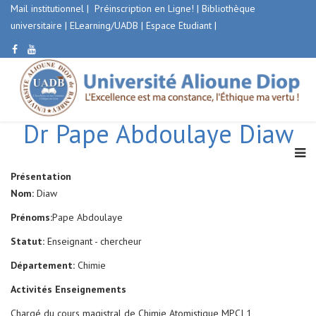
Mail institutionnel
|
Préinscription en Ligne!
|
Bibliothèque
universitaire
|
ELearning/UADB |
Espace Etudiant
|
Dr Pape Abdoulaye Diaw
Présentation
Nom:
Diaw
Prénoms:
Pape Abdoulaye
Statut:
Enseignant - chercheur
Département:
Chimie
Activités Enseignements
Chargé du cours magistral de Chimie Atomistique MPCI 1