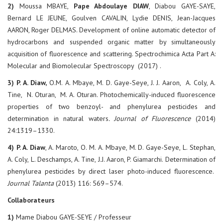
2)
Moussa MBAYE,
Pape Abdoulaye DIAW
, Diabou GAYE-SAYE,
Bernard LE JEUNE, Goulven CAVALIN, Lydie DENIS, Jean-Jacques
AARON, Roger DELMAS. Development of online automatic detector of
hydrocarbons and suspended organic matter by simultaneously
acquisition of fluorescence and scattering. Spectrochimica Acta Part A:
Molecular and Biomolecular Spectroscopy (2017) .
3)
P. A. Diaw,
O.M. A. Mbaye, M. D. Gaye-Seye, J. J. Aaron, A. Coly, A.
Tine, N. Oturan, M. A. Oturan. Photochemically-induced fluorescence
properties of two benzoyl- and phenylurea pesticides and
determination in natural waters
. Journal of Fluorescence
(2014)
24:1319–1330.
4) P. A. Diaw
, A. Maroto, O. M. A. Mbaye, M. D. Gaye-Seye, L. Stephan,
A. Coly, L. Deschamps, A. Tine, J.J. Aaron, P. Giamarchi. Determination of
phenylurea pesticides by direct laser photo-induced fluorescence.
Journal Talanta
(2013) 116: 569–574.
Collaborateurs
1)
Mame Diabou GAYE-SEYE / Professeur